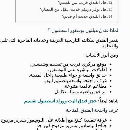
هل الفندق قريب من تقسيم؟
هل توفر دربكم خدمة النقل من المطار؟
هل الفندق حديث أم قديم؟
لماذا فندق هيلتون بوسفور اسطنبول ؟
يتميز الفندق بمكانته التاريخية العريقة وخدماته الفاخرة التي تلبي
والفخامة.
ومن أبرز الأسباب:
موقع مركزي قريب من تقسيم وشيشلي.
إطلالات مباشرة على البوسفور.
حدائق واسعة وأجواء طبيعية داخل المدينة.
غرف وأجنحة واسعة بتصميم أنيق.
مطاعم عالمية متنوعة.
مرافق رياضية وسبا متكامل.
شاهد ايضاً:
حجز فندق اليت وورلد اسطنبول تقسيم
غرف واجنحة الفندق المتاحة
غرفة تنفيذية كينغ مع إطلالة على البوسفور بسرير مزدوج كب
جناح امباسادور بسرير مزدوج كبير جداً