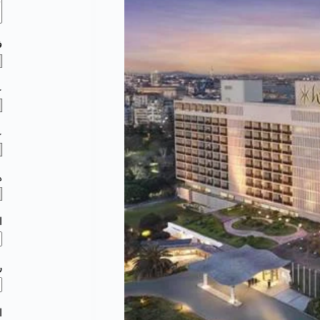
ف
ع
ع
ه
ا
ر
ا