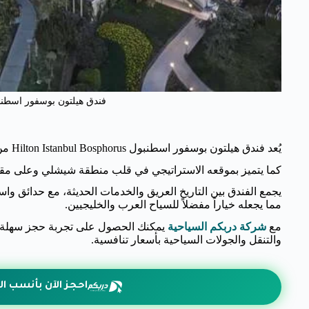
فندق هيلتون بوسفور اسطنب
يُعد فندق هيلتون بوسفور اسطنبول Hilton Istanbul Bosphorus من أعرق وأفخم الفنادق في إسطنبول
كما يتميز بموقعه الاستراتيجي في قلب منطقة شيشلي وعلى مقر
يجمع الفندق بين التاريخ العريق والخدمات الحديثة، مع حدائق و
مما يجعله خياراً مفضلاً للسياح العرب والخليجيين.
مع
شركة دربكم السياحية
يمكنك الحصول على تجربة حجز سهلة وآ
والتنقل والجولات السياحية بأسعار تنافسية.
احجز الآن بأنسب ال