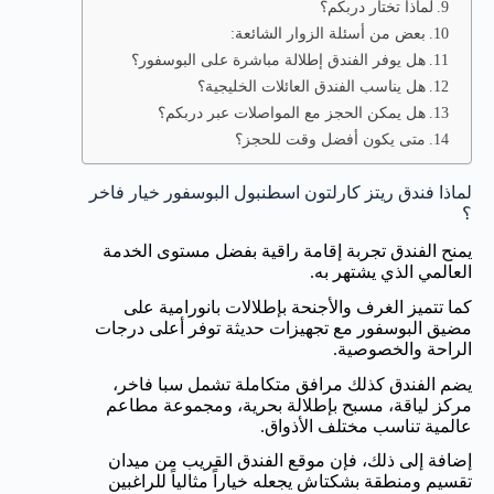
لماذا تختار دربكم؟
بعض من أسئلة الزوار الشائعة:
هل يوفر الفندق إطلالة مباشرة على البوسفور؟
هل يناسب الفندق العائلات الخليجية؟
هل يمكن الحجز مع المواصلات عبر دربكم؟
متى يكون أفضل وقت للحجز؟
لماذا فندق ريتز كارلتون اسطنبول البوسفور خيار فاخر
؟
يمنح الفندق تجربة إقامة راقية بفضل مستوى الخدمة
العالمي الذي يشتهر به.
كما تتميز الغرف والأجنحة بإطلالات بانورامية على
مضيق البوسفور مع تجهيزات حديثة توفر أعلى درجات
الراحة والخصوصية.
يضم الفندق كذلك مرافق متكاملة تشمل سبا فاخر،
مركز لياقة، مسبح بإطلالة بحرية، ومجموعة مطاعم
عالمية تناسب مختلف الأذواق.
إضافة إلى ذلك، فإن موقع الفندق القريب من ميدان
تقسيم ومنطقة بشكتاش يجعله خياراً مثالياً للراغبين