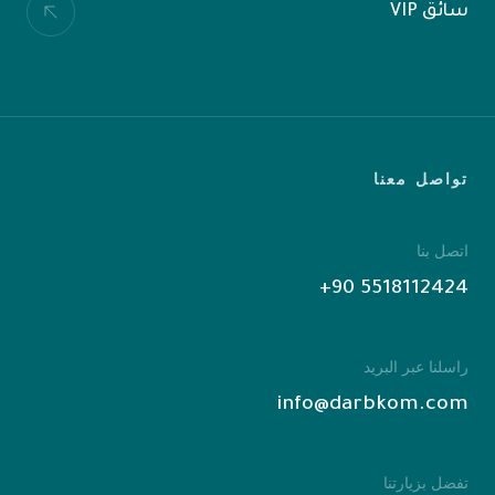
سائق VIP
تواصل معنا
اتصل بنا
‎+90 5518112424
راسلنا عبر البريد
info@darbkom.com
تفضل بزيارتنا