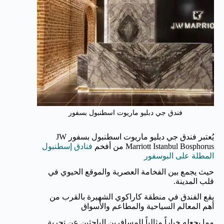
فندق جي دبليو ماريوت اسطنبول بسفور
يُعتبر فندق جي دبليو ماريوت اسطنبول بسفور JW
Marriott Istanbul Bosphorus من أفخم
فنادق إسطنبول
المطلة على البوسفور
حيث يجمع بين الفخامة العصرية والموقع الحيوي في
قلب المدينة.
يقع الفندق في منطقة كاراكوي الشهيرة بالقرب من
أهم المعالم السياحية والمطاعم والأسواق
مما يجعله خياراً مثالياً للمسافرين الباحثين عن تجربة