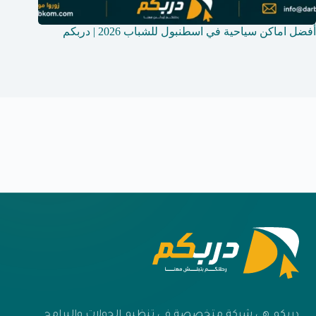
أفضل اماكن سياحية في اسطنبول للشباب 2026 | دربكم
اماكن سهر في اسط
دربكم هي شركة متخصصة في تنظيم الجولات والبرامج