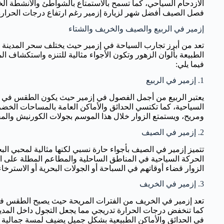
الازدحام السياحي، كما تسمح بالاستمتاع بالشواطئ والأنشطة الخا
فصل الصيف أفضل شهر لزيارة إزمير رغم ارتفاع درجات الحرارة
إزمير في الربيع والصيف والخريف والشتاء
تعد من أبرز تجارب السياحة في إزمير حيث يختلف سحر المدين
الطبيعة بألوان الزهور وتكون الأجواء مثالية للتنزه واستكشاف الم
فيما يلي:
1. إزمير في الربيع
يعتبر الربيع من أجمل الفصول في إزمير حيث يكون الطقس في إز
السياحية، كما تكتسي الحدائق والأماكن العامة بالمساحات الخضرا
ومريح، ويستمتع الزوار خلال هذا الموسم بجولات الكورنيش والمق
2. إزمير في الصيف
تتميز إزمير في الصيف بأجواء حارة نسبي لكنها مثالية لمحبي الب
الحركة السياحية في المناطق الساحلية والمطاعم المطلة على 
الزوار قضاء أوقاتهم في السباحة أو الجولات البحرية أو الاسترخ
3. إزمير في الخريف
تعد إزمير في الخريف من الفترات المريحة حيث يصبح الطقس في 
كما تنخفض درجات الحرارة تدريجي مما يجعل التجول داخل المدين
في الحدائق والأماكن الطبيعية بشكل جميل يضيف لمسة جمالية 