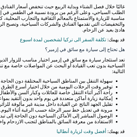
غالبًا خلال فصل الشتاء وبداية الربيع حيث تنخفض أسعار الفناد
الطلب السياحي، وعلى الرغم من برودة نسبية في الطقس في إزمير
مناسبة للزيارة والاستمتاع بالمعالم الثقافية والتجارب المحلية،
والتخفيضات التي تقدمها الفنادق والشركات السياحية، وتصبح الر
هادئ بعيد عن الزحام.
قد يهمك:
تكلفة السفر الى تركيا لشخصين لمدة اسبوع
هل تحتاج إلى سيارة مع سائق في إزمير؟
تعد استئجار سيارة مع سائق في إزمير اختيار مناسب للزوار الذين
السياحية بدون تعب القيادة أو البحث عن المواصلات خاصة مع تنو
التالية:
سهولة التنقل بين المناطق السياحية المختلفة دون الحاجة
توفير وقت الرحلات اليومية من خلال اختيار أسرع الطرق ب
راحة أكبر أثناء التنقل خاصة للعائلات وكبار السن والأطفال
إمكانية زيارة أماكن متعددة في يوم واحد بدون التقيد بمواع
تقليل الجهد الناتج عن القيادة داخل مدينة غير مألوفة للزائر
مرونة في تعديل خط سير الرحلة حسب الرغبة أثناء اليوم.
الوصول المباشر إلى الأماكن السياحية دون الحاجة إلى تبد
الاستفادة من معرفة السائق بالمناطق لتجنب الازدحام واخت
قد يهمك:
أفضل وقت لزيارة أنطاليا