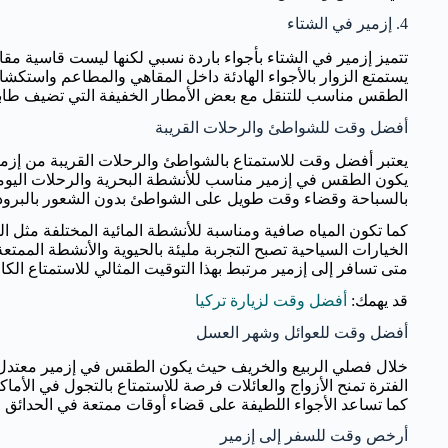
4. إزمير في الشتاء
تتميز إزمير في الشتاء بأجواء باردة نسبي لكنها ليست قاسية مقا
يستمتع الزوار بالأجواء الهادئة داخل المقاهي والمطاعم واستكشا
الطقس مناسب للتنقل مع بعض الأمطار الخفيفة التي تضيف طابع 
أفضل وقت للشواطئ والرحلات القريبة
يعتبر أفضل وقت للاستمتاع بالشواطئ والرحلات القريبة من إز
يكون الطقس في إزمير مناسب للأنشطة البحرية والرحلات اليومي
بالسباحة وقضاء وقت طويل على الشواطئ بدون الشعور بالبرود
كما تكون المياه صافية ومناسبة للأنشطة المائية المختلفة مثل ا
الخيارات السياحية تصبح التجربة مليئة بالحيوية والأنشطة الممتع
متى تسافر إلى إزمير مرتبط بهذا التوقيت المثالي للاستمتاع الكا
قد يهمك:
أفضل وقت لزيارة تركيا
أفضل وقت للعوائل وشهر العسل
خلال فصلي الربيع والخريف حيث يكون الطقس في إزمير معتدل وم
الفترة تمنح الأزواج والعائلات فرصة للاستمتاع بالتجول في الأما
كما تساعد الأجواء اللطيفة على قضاء أوقات ممتعة في الحدائق 
أرخص وقت للسفر إلى إزمير