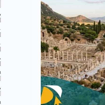
ف
ع
ع
ه
ا
ر
ا