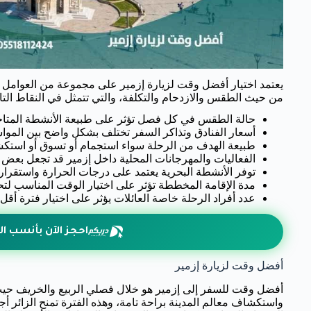
يعتمد اختيار أفضل وقت لزيارة إزمير على مجموعة من العوامل ا
من حيث الطقس والازدحام والتكلفة، والتي تتمثل في النقاط التال
حالة الطقس في كل فصل تؤثر على طبيعة الأنشطة المتاحة
أسعار الفنادق وتذاكر السفر تختلف بشكل واضح بين الموا
طبيعة الهدف من الرحلة سواء استجمام أو تسوق أو استك
الفعاليات والمهرجانات المحلية داخل إزمير قد تجعل بعض ا
توفر الأنشطة البحرية يعتمد على درجات الحرارة واستقرار 
مدة الإقامة المخططة تؤثر على اختيار الوقت المناسب لتح
عدد أفراد الرحلة خاصة العائلات يؤثر على اختيار فترة أقل 
احجز الآن بأنسب ال
أفضل وقت لزيارة إزمير
أفضل وقت للسفر إلى إزمير هو خلال فصلي الربيع والخريف حي
واستكشاف معالم المدينة براحة تامة، وهذه الفترة تمنح الزائر أج